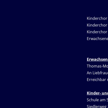
Kindercho
Kindercho
Kinderchor
Erwachse
Erwachsen
Thomas-Mor
An Liebfrau
Erreichbar 
Kinder- un
Schule am 
Siedlerweg