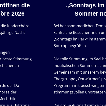
öffnen die
„Sonntags im 
höre 2026
Sommer no
n die Kinderchöre
Bei hochsommerlichen Temper
sjährige Nacht
zahlreiche Besucherinnen u
„Sonntags im Park“ im Kamm
Bottrop begrüßen.
jungen
ür beste Stimmung
Die tolle Stimmung im Saal 
rschienenen
musikalischen Sommernachm
Gemeinsam mit unserem bew
Chorgruppe „Ohrwürmer“ präs
urde der Da
Programm mit beschwingten 
hores der
stimmungsvollen Chorsätzen
Mechthild
ern aus Bottroper
Die große Aufmerksamkeit de